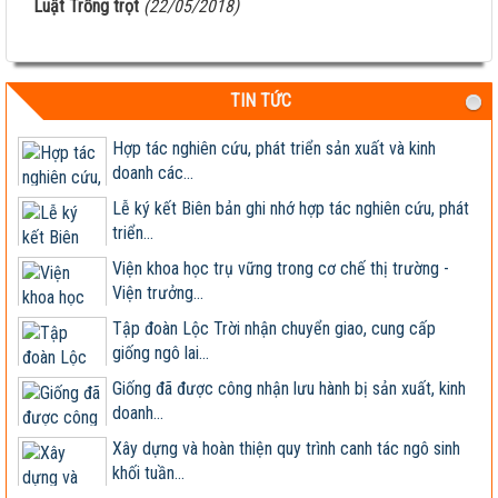
Luật Trồng trọt
(22/05/2018)
Hội nghị đánh giá thí nghiệm so sánh giống vụ Thu
Đông 2023
Giống ngô lai TM181 đóng bắp kín, lõi nhỏ, chịu
TIN TỨC
bệnh tốt,...
Hợp tác nghiên cứu, phát triển sản xuất và kinh
doanh các...
Lễ ký kết Biên bản ghi nhớ hợp tác nghiên cứu, phát
triển...
Viện khoa học trụ vững trong cơ chế thị trường -
Viện trưởng...
Tập đoàn Lộc Trời nhận chuyển giao, cung cấp
giống ngô lai...
Giống đã được công nhận lưu hành bị sản xuất, kinh
doanh...
Xây dựng và hoàn thiện quy trình canh tác ngô sinh
khối tuần...