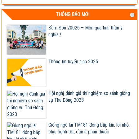
Hội nghị cán bộ, viên chức và người lao động 2023
THÔNG BÁO MỚI
Vietseed độc quyền hợp tác phát triển giống ngô lai
VS201
Sầm Sơn 20026 – Món quà tinh thần ý
nghĩa !
Giống ngô TM181: Lấy hạt rất tốt, lấy sinh khối
cũng hay!
Khi nào chấm dứt chi hàng tỷ đô nhập khẩu ngô?
Thông tin tuyển sinh 2025
HỘI THẢO KHOA HỌC “TỔNG KẾT CÔNG TÁC
NGHIÊN CỨU KHOA HỌC VÀ...
Giúp nông dân sản xuất ngô sinh khối theo tư duy
Hội nghị đánh giá thí nghiệm so sánh giống
thị trường
vụ Thu Đông 2023
Thông báo tuyển dụng 2022
Sầm Sơn 20026 – Món quà tinh thần ý nghĩa !
Giống ngô lai TM181 đóng bắp kín, lõi nhỏ,
chịu bệnh tốt, cần ít phân thuốc