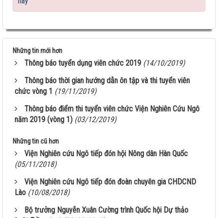
này
HỘI THẢO KHOA HỌC “TỔNG KẾT CÔNG TÁC
NGHIÊN CỨU KHOA HỌC VÀ...
Giúp nông dân sản xuất ngô sinh khối theo tư duy
Những tin mới hơn
thị trường
Thông báo tuyển dụng viên chức 2019
(14/10/2019)
Thông báo tuyển dụng 2022
Thông báo thời gian hướng dẫn ôn tập và thi tuyển viên
chức vòng 1
(19/11/2019)
Sầm Sơn 20026 – Món quà tinh thần ý nghĩa !
Thông báo điểm thi tuyển viên chức Viện Nghiên Cứu Ngô
năm 2019 (vòng 1)
(03/12/2019)
Lễ công bố quyết định bổ nhiệm lại Viện trưởng
Viện Nghiên...
Những tin cũ hơn
Nhiệt liệt chào mừng Ngày Khoa học và Công nghệ
Viện Nghiên cứu Ngô tiếp đón hội Nông dân Hàn Quốc
Việt Nam...
(05/11/2018)
Thông tin tuyển sinh 2025
Viện Nghiên cứu Ngô tiếp đón đoàn chuyên gia CHDCND
Lào
(10/08/2018)
Hội nghị Cán bộ viên chức và Người lao động
Bộ trưởng Nguyễn Xuân Cường trình Quốc hội Dự thảo