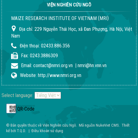
VIỆN NGHIÊN CỨU NGÔ
(
)
MAIZE RESEARCH INSTITUTE OF VIETNAM
MRI
Địa chỉ:
229 Nguyễn Thái Học, xã Đan Phượng, Hà Nội, Việt
Nam
Điện thoại:
02433.886.356
Fax:
0243.3886309
Email:
contact@nmri.org.vn
|
nmri@hn.vnn.vn
Website:
http://www.nmri.org.vn
Select language:
QR-Code
© Bản quyền thuộc về
Viện Nghiên cứu Ngô
.
Mã nguồn
NukeViet CMS
.
Thiết
kế bởi
T.Q.D
.
|
Điều khoản sử dụng