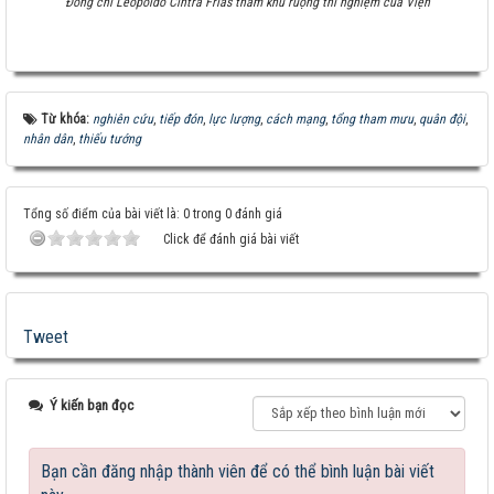
Đồng chí Leopoldo Cintra Frías thăm khu ruộng thí nghiệm của Viện
Từ khóa:
nghiên cứu
,
tiếp đón
,
lực lượng
,
cách mạng
,
tổng tham mưu
,
quân đội
,
nhân dân
,
thiếu tướng
Tổng số điểm của bài viết là: 0 trong 0 đánh giá
Click để đánh giá bài viết
Tweet
Ý kiến bạn đọc
Giống ngô TM181: Lấy hạt rất tốt, lấy sinh khối
cũng hay!
Bạn cần đăng nhập thành viên để có thể bình luận bài viết
Khi nào chấm dứt chi hàng tỷ đô nhập khẩu ngô?