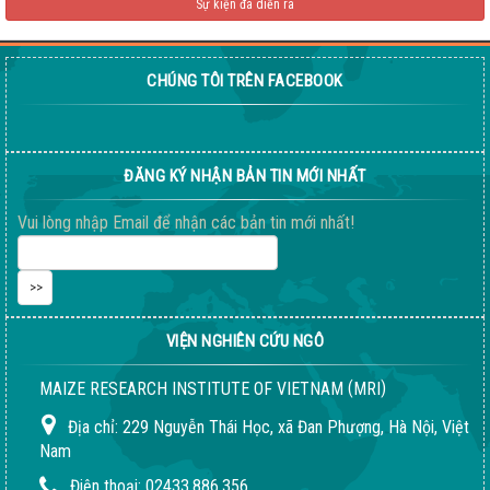
Sự kiện đã diễn ra
CHÚNG TÔI TRÊN FACEBOOK
Giống ngô ngọt 198
ĐĂNG KÝ NHẬN BẢN TIN MỚI NHẤT
04-08-2026 06:14:37 PM
Vui lòng nhập Email để nhận các bản tin mới nhất!
VIỆN NGHIÊN CỨU NGÔ
(
)
MAIZE RESEARCH INSTITUTE OF VIETNAM
MRI
Địa chỉ:
229 Nguyễn Thái Học, xã Đan Phượng, Hà Nội, Việt
Nam
Điện thoại:
02433.886.356