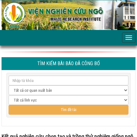
TÌM KIẾM BÀI BÁO ĐÃ CÔNG BỐ
Kết quả nghiên cứu chọn tạo và trồng thử nghiệm giống ngô