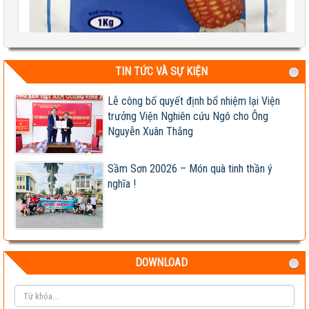
TIN TỨC VÀ SỰ KIỆN
Lễ công bố quyết định bổ nhiệm lại Viện
trưởng Viện Nghiên cứu Ngô cho Ông
Test 2
Nguyễn Xuân Thắng
04-08-2026 06:17:14 PM
Sầm Sơn 20026 – Món quà tinh thần ý
nghĩa !
DOWNLOAD