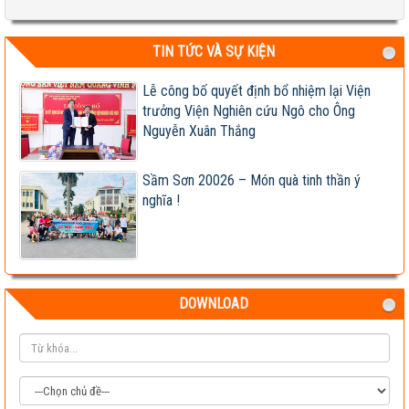
TIN TỨC VÀ SỰ KIỆN
Test 2
04-08-2026 06:17:14 PM
Lễ công bố quyết định bổ nhiệm lại Viện
trưởng Viện Nghiên cứu Ngô cho Ông
Nguyễn Xuân Thắng
Sầm Sơn 20026 – Món quà tinh thần ý
nghĩa !
DOWNLOAD