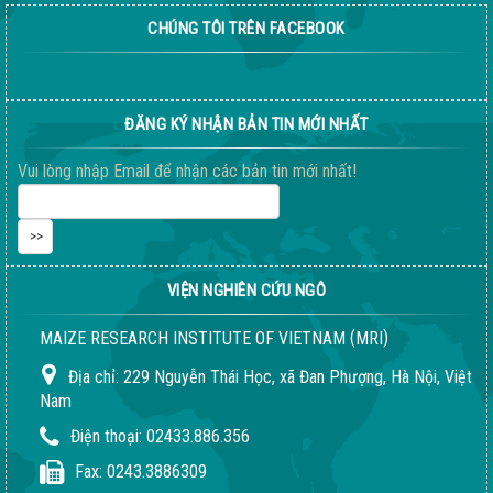
CHÚNG TÔI TRÊN FACEBOOK
Giống ngô ngọt 198
04-08-2026 06:14:37 PM
ĐĂNG KÝ NHẬN BẢN TIN MỚI NHẤT
Vui lòng nhập Email để nhận các bản tin mới nhất!
VIỆN NGHIÊN CỨU NGÔ
(
)
MAIZE RESEARCH INSTITUTE OF VIETNAM
MRI
Địa chỉ:
229 Nguyễn Thái Học, xã Đan Phượng, Hà Nội, Việt
Nam
Quy trình giống LVN152
Điện thoại:
02433.886.356
02-08-2018 04:24:51 PM
Fax:
0243.3886309