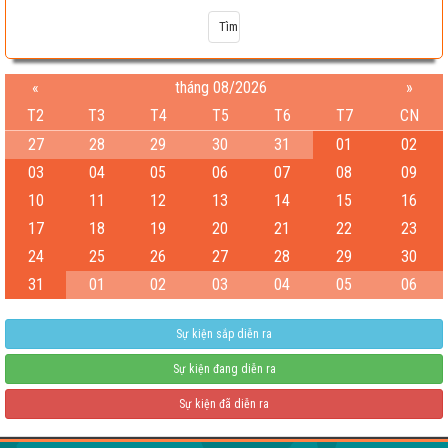
«
tháng 08/2026
»
T2
T3
T4
T5
T6
T7
CN
27
28
29
30
31
01
02
03
04
05
06
07
08
09
10
11
12
13
14
15
16
Test
17
18
19
20
21
22
23
04-08-2026 06:15:38 PM
24
25
26
27
28
29
30
31
01
02
03
04
05
06
Sự kiện sắp diễn ra
Sự kiện đang diễn ra
Sự kiện đã diễn ra