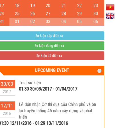
17
18
19
20
21
22
23
24
25
26
27
28
29
30
31
01
02
03
04
05
06
Sự kiện sắp diễn ra
Sự kiện đang diễn ra
Sự kiện đã diễn ra
UPCOMING EVENT
Test sự kiện
30/03
01:30 30/03/2017 - 01/04/2017
2017
Lễ đón nhận Cờ thi đua của Chính phủ và ôn
12/11
lại truyền thống 45 năm xây dựng và phát
2016
triển
01:30 12/11/2016 - 01:29 13/11/2016