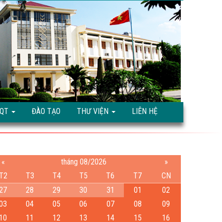
TQT
ĐÀO TẠO
THƯ VIỆN
LIÊN HỆ
«
tháng 08/2026
»
T2
T3
T4
T5
T6
T7
CN
27
28
29
30
31
01
02
03
04
05
06
07
08
09
10
11
12
13
14
15
16