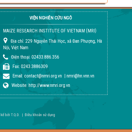
VIỆN NGHIÊN CỨU NGÔ
(
)
MAIZE RESEARCH INSTITUTE OF VIETNAM
MRI
Địa chỉ:
229 Nguyễn Thái Học, xã Đan Phượng, Hà
Nội, Việt Nam
Điện thoại:
02433.886.356
Fax:
0243.3886309
Email:
contact@nmri.org.vn
|
nmri@hn.vnn.vn
Website:
http://www.nmri.org.vn
 kế bởi
T.Q.D
.
|
Điều khoản sử dụng