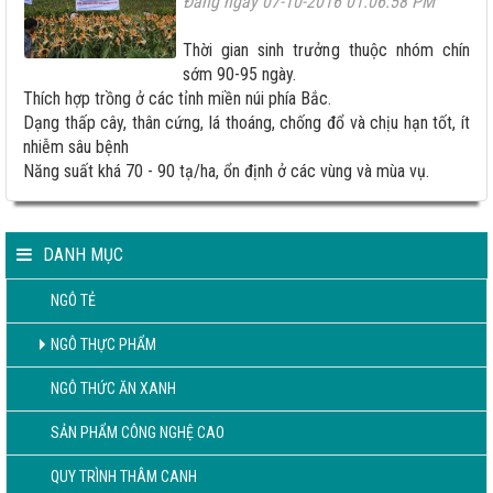
Đăng ngày 07-10-2016 01:06:58 PM
Thời gian sinh trưởng thuộc nhóm chín
sớm 90-95 ngày.
Thích hợp trồng ở các tỉnh miền núi phía Bắc.
Dạng thấp cây, thân cứng, lá thoáng, chống đổ và chịu hạn tốt, ít
nhiễm sâu bệnh
Năng suất khá 70 - 90 tạ/ha, ổn định ở các vùng và mùa vụ.
DANH MỤC
NGÔ TẺ
NGÔ THỰC PHẨM
NGÔ THỨC ĂN XANH
SẢN PHẨM CÔNG NGHỆ CAO
QUY TRÌNH THÂM CANH