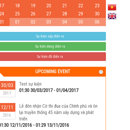
17
18
19
20
21
22
23
24
25
26
27
28
29
30
31
01
02
03
04
05
06
Sự kiện sắp diễn ra
Sự kiện đang diễn ra
Sự kiện đã diễn ra
UPCOMING EVENT
Test sự kiện
30/03
01:30 30/03/2017 - 01/04/2017
2017
Lễ đón nhận Cờ thi đua của Chính phủ và ôn
12/11
lại truyền thống 45 năm xây dựng và phát
2016
triển
01:30 12/11/2016 - 01:29 13/11/2016