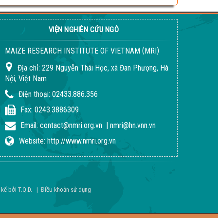
VIỆN NGHIÊN CỨU NGÔ
(
)
MAIZE RESEARCH INSTITUTE OF VIETNAM
MRI
Địa chỉ:
229 Nguyễn Thái Học, xã Đan Phượng, Hà
Nội, Việt Nam
Điện thoại:
02433.886.356
Fax:
0243.3886309
Email:
contact@nmri.org.vn
|
nmri@hn.vnn.vn
Website:
http://www.nmri.org.vn
 kế bởi
T.Q.D
.
|
Điều khoản sử dụng