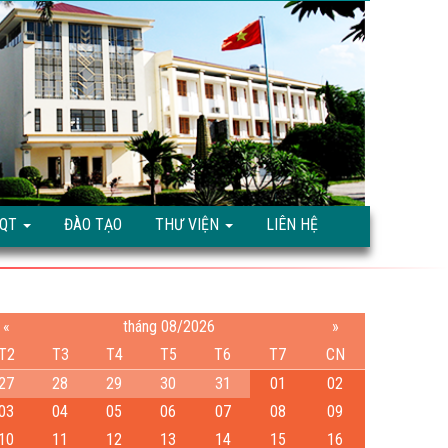
TQT
ĐÀO TẠO
THƯ VIỆN
LIÊN HỆ
«
tháng 08/2026
»
T2
T3
T4
T5
T6
T7
CN
27
28
29
30
31
01
02
03
04
05
06
07
08
09
10
11
12
13
14
15
16