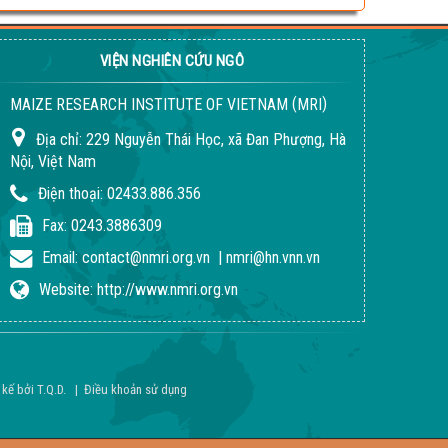
VIỆN NGHIÊN CỨU NGÔ
(
)
MAIZE RESEARCH INSTITUTE OF VIETNAM
MRI
Địa chỉ:
229 Nguyễn Thái Học, xã Đan Phượng, Hà
Nội, Việt Nam
Điện thoại:
02433.886.356
Fax:
0243.3886309
Email:
contact@nmri.org.vn
|
nmri@hn.vnn.vn
Website:
http://www.nmri.org.vn
 kế bởi
T.Q.D
.
|
Điều khoản sử dụng