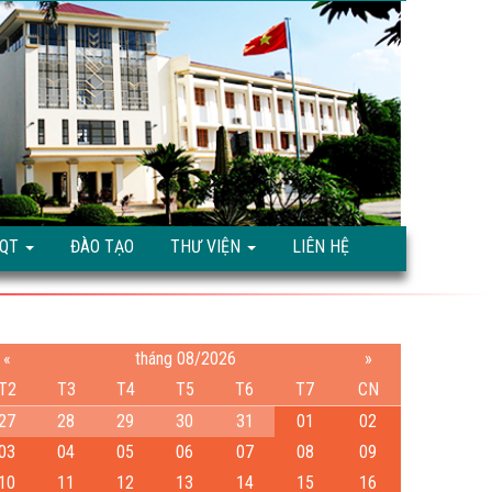
TQT
ĐÀO TẠO
THƯ VIỆN
LIÊN HỆ
«
tháng 08/2026
»
T2
T3
T4
T5
T6
T7
CN
27
28
29
30
31
01
02
03
04
05
06
07
08
09
10
11
12
13
14
15
16