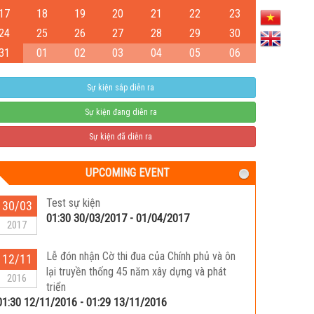
17
18
19
20
21
22
23
24
25
26
27
28
29
30
31
01
02
03
04
05
06
Sự kiện sắp diễn ra
Sự kiện đang diễn ra
Sự kiện đã diễn ra
UPCOMING EVENT
Test sự kiện
30/03
01:30 30/03/2017 - 01/04/2017
2017
Lễ đón nhận Cờ thi đua của Chính phủ và ôn
12/11
lại truyền thống 45 năm xây dựng và phát
2016
triển
01:30 12/11/2016 - 01:29 13/11/2016