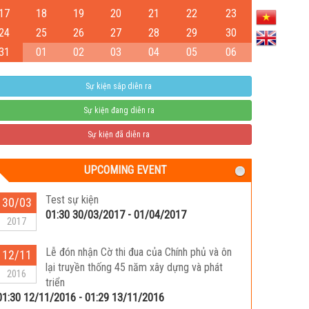
17
18
19
20
21
22
23
24
25
26
27
28
29
30
31
01
02
03
04
05
06
Sự kiện sắp diễn ra
Sự kiện đang diễn ra
Sự kiện đã diễn ra
UPCOMING EVENT
Test sự kiện
30/03
01:30 30/03/2017 - 01/04/2017
2017
Lễ đón nhận Cờ thi đua của Chính phủ và ôn
12/11
lại truyền thống 45 năm xây dựng và phát
2016
triển
01:30 12/11/2016 - 01:29 13/11/2016