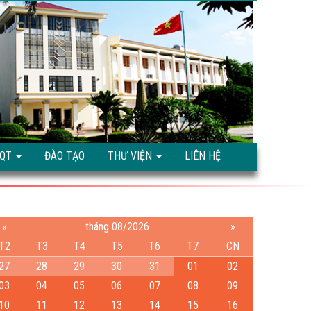
TQT
ĐÀO TẠO
THƯ VIỆN
LIÊN HỆ
«
tháng 08/2026
»
T2
T3
T4
T5
T6
T7
CN
27
28
29
30
31
01
02
03
04
05
06
07
08
09
10
11
12
13
14
15
16