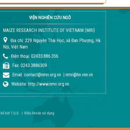
VIỆN NGHIÊN CỨU NGÔ
(
)
MAIZE RESEARCH INSTITUTE OF VIETNAM
MRI
Địa chỉ:
229 Nguyễn Thái Học, xã Đan Phượng, Hà
Nội, Việt Nam
Điện thoại:
02433.886.356
Fax:
0243.3886309
Email:
contact@nmri.org.vn
|
nmri@hn.vnn.vn
Website:
http://www.nmri.org.vn
 kế bởi
T.Q.D
.
|
Điều khoản sử dụng