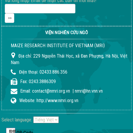
Vui lòng nhập Email để nhận các bản tin mới nhất!
VIỆN NGHIÊN CỨU NGÔ
(
)
MAIZE RESEARCH INSTITUTE OF VIETNAM
MRI
Địa chỉ:
229 Nguyễn Thái Học, xã Đan Phượng, Hà Nội, Việt
Nam
Điện thoại:
02433.886.356
Fax:
0243.3886309
Email:
contact@nmri.org.vn
|
nmri@hn.vnn.vn
Website:
http://www.nmri.org.vn
Select language:
QR-Code