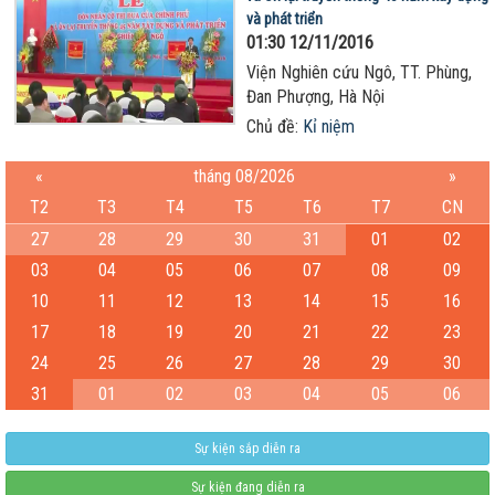
và phát triển
01:30 12/11/2016
Viện Nghiên cứu Ngô, TT. Phùng,
Đan Phượng, Hà Nội
Chủ đề:
Kỉ niệm
«
tháng 08/2026
»
T2
T3
T4
T5
T6
T7
CN
27
28
29
30
31
01
02
03
04
05
06
07
08
09
10
11
12
13
14
15
16
17
18
19
20
21
22
23
24
25
26
27
28
29
30
31
01
02
03
04
05
06
Sự kiện sắp diễn ra
Sự kiện đang diễn ra