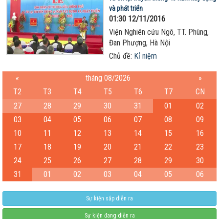
và phát triển
01:30 12/11/2016
Viện Nghiên cứu Ngô, TT. Phùng,
Đan Phượng, Hà Nội
Chủ đề:
Kỉ niệm
«
tháng 08/2026
»
T2
T3
T4
T5
T6
T7
CN
27
28
29
30
31
01
02
03
04
05
06
07
08
09
10
11
12
13
14
15
16
17
18
19
20
21
22
23
24
25
26
27
28
29
30
31
01
02
03
04
05
06
Sự kiện sắp diễn ra
Sự kiện đang diễn ra