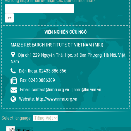
Vui lòng nhập Email để nhận các bản tin mới nhất!
VIỆN NGHIÊN CỨU NGÔ
(
)
MAIZE RESEARCH INSTITUTE OF VIETNAM
MRI
Địa chỉ:
229 Nguyễn Thái Học, xã Đan Phượng, Hà Nội, Việt
Nam
Điện thoại:
02433.886.356
Fax:
0243.3886309
Email:
contact@nmri.org.vn
|
nmri@hn.vnn.vn
Website:
http://www.nmri.org.vn
Select language:
QR-Code