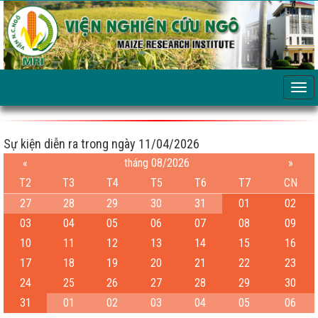
Sự kiện diễn ra trong ngày 11/04/2026
«
tháng 08/2026
»
T2
T3
T4
T5
T6
T7
CN
27
28
29
30
31
01
02
03
04
05
06
07
08
09
10
11
12
13
14
15
16
17
18
19
20
21
22
23
24
25
26
27
28
29
30
31
01
02
03
04
05
06