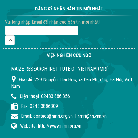
ĐĂNG KÝ NHẬN BẢN TIN MỚI NHẤT
Vui lòng nhập Email để nhận các bản tin mới nhất!
VIỆN NGHIÊN CỨU NGÔ
(
)
MAIZE RESEARCH INSTITUTE OF VIETNAM
MRI
Địa chỉ:
229 Nguyễn Thái Học, xã Đan Phượng, Hà Nội, Việt
Nam
Điện thoại:
02433.886.356
Fax:
0243.3886309
Email:
contact@nmri.org.vn
|
nmri@hn.vnn.vn
Website:
http://www.nmri.org.vn