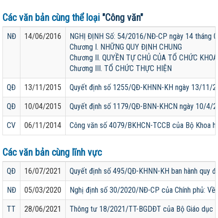
Các văn bản cùng thể loại
"Công văn"
NĐ
14/06/2016
NGHỊ ĐỊNH Số: 54/2016/NĐ-CP ngày 14 thán
Chương I. NHỮNG QUY ĐỊNH CHUNG
Chương II. QUYỀN TỰ CHỦ CỦA TỔ CHỨC KHO
Chương III. TỔ CHỨC THỰC HIỆN
QĐ
13/11/2015
Quyết định số 1255/QĐ-KHNN-KH ngày 13/11/201
QĐ
10/04/2015
Quyết định số 1179/QĐ-BNN-KHCN ngày 10/4/20
CV
06/11/2014
Công văn số 4079/BKHCN-TCCB của Bộ Khoa học v
Các văn bản cùng lĩnh vực
QĐ
16/07/2021
Quyết định số 495/QĐ-KHNN-KH ban hành quy địn
NĐ
05/03/2020
Nghị định số 30/2020/NĐ-CP của Chính phủ: Về 
TT
28/06/2021
Thông tư 18/2021/TT-BGDĐT của Bộ Giáo dục và Đ