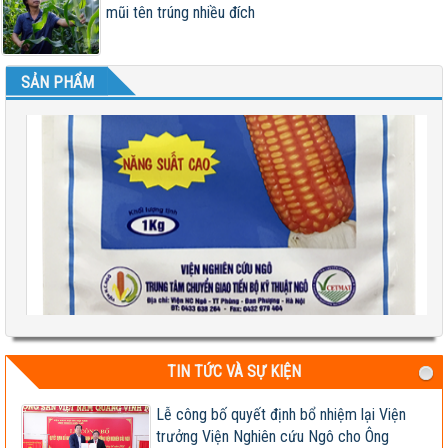
mũi tên trúng nhiều đích
SẢN PHẨM
Test 2
TIN TỨC VÀ SỰ KIỆN
04-08-2026 06:17:14 PM
Lễ công bố quyết định bổ nhiệm lại Viện
trưởng Viện Nghiên cứu Ngô cho Ông