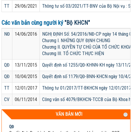
TT
29/06/2021
Thông tư số 03/2021/TT-BNV của Bộ Nội vụ : Sửa
Các văn bản cùng người ký
"Bộ KHCN"
NĐ
14/06/2016
NGHỊ ĐỊNH Số: 54/2016/NĐ-CP ngày 14 thán
Chương I. NHỮNG QUY ĐỊNH CHUNG
Chương II. QUYỀN TỰ CHỦ CỦA TỔ CHỨC KHO
Chương III. TỔ CHỨC THỰC HIỆN
QĐ
13/11/2015
Quyết định số 1255/QĐ-KHNN-KH ngày 13/11/201
QĐ
10/04/2015
Quyết định số 1179/QĐ-BNN-KHCN ngày 10/4/20
TT
12/01/2017
Thông tư 01/2017/TT-BKHCN ngày 12/01/2017 quy
CV
06/11/2014
Công văn số 4079/BKHCN-TCCB của Bộ Khoa học v
VĂN BẢN MỚI
QĐ