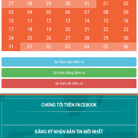
27
28
29
30
31
01
02
03
04
05
06
07
08
09
Test
10
11
12
13
14
15
16
04-08-2026 06:15:38 PM
17
18
19
20
21
22
23
24
25
26
27
28
29
30
31
01
02
03
04
05
06
Sự kiện sắp diễn ra
Sự kiện đang diễn ra
Sự kiện đã diễn ra
CHÚNG TÔI TRÊN FACEBOOK
Giống ngô ngọt 198
04-08-2026 06:14:37 PM
ĐĂNG KÝ NHẬN BẢN TIN MỚI NHẤT