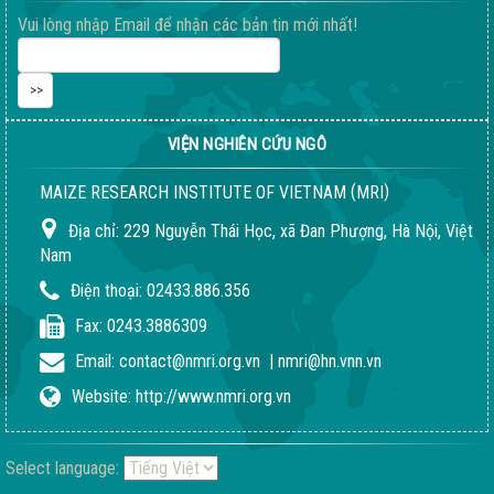
Vui lòng nhập Email để nhận các bản tin mới nhất!
VIỆN NGHIÊN CỨU NGÔ
(
)
MAIZE RESEARCH INSTITUTE OF VIETNAM
MRI
Địa chỉ:
229 Nguyễn Thái Học, xã Đan Phượng, Hà Nội, Việt
Nam
Quy trình giống LVN152
02-08-2018 04:24:51 PM
Điện thoại:
02433.886.356
Fax:
0243.3886309
Email:
contact@nmri.org.vn
|
nmri@hn.vnn.vn
Website:
http://www.nmri.org.vn
Select language: