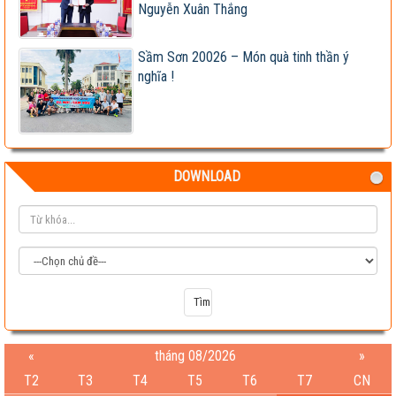
Nguyễn Xuân Thắng
Sầm Sơn 20026 – Món quà tinh thần ý
nghĩa !
DOWNLOAD
«
tháng 08/2026
»
T2
T3
T4
T5
T6
T7
CN