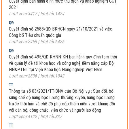
Quyết định Ban hành định mức thu dịch vụ khảo nghiệm GCT
2021
Lượt xem:3417 | lượt tải:1424
QĐ
Quyết định số 2588/QĐ-BKHCN ngày 21/10/2021 về việc
Công bố Tiêu chuẩn quốc gia
Lượt xem:2469 | lượt tải:6425
QĐ
Quyết định số 495/QĐ-KHNN-KH ban hành quy định tạm thời
về quản lý đề tài khoa học và công nghệ tiềm năng cấp Bộ
NN&PTNT tại Viện Khoa học Nông nghiệp Việt Nam
Lượt xem:2836 | lượt tải:1042
TT
Thông tư số 03/2021/TT-BNV của Bộ Nội vụ : Sửa đổi, bổ
sung chế độ nâng bậc lương thường xuyên, nâng bậc lương
trước thời hạn và chế độ phụ cấp thâm niên vượt khung đối
với cán bộ, công chức, viên chức và người lao động
Lượt xem:4122 | lượt tải:837
TT