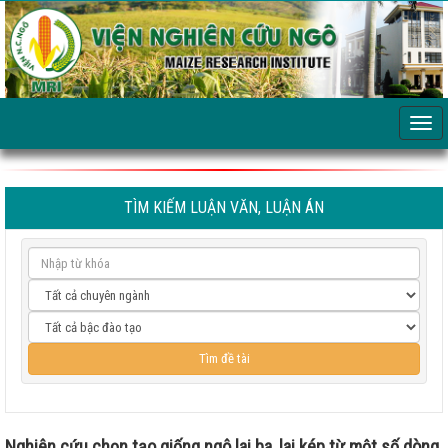
TÌM KIẾM LUẬN VĂN, LUẬN ÁN
Nghiên cứu chọn tạo giống ngô lai ba, lai kép từ một số dòng