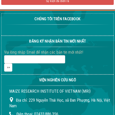
Sự kiện đã diễn ra
CHÚNG TÔI TRÊN FACEBOOK
Giống ngô ngọt 198
04-08-2026 06:14:37 PM
ĐĂNG KÝ NHẬN BẢN TIN MỚI NHẤT
Vui lòng nhập Email để nhận các bản tin mới nhất!
VIỆN NGHIÊN CỨU NGÔ
(
)
MAIZE RESEARCH INSTITUTE OF VIETNAM
MRI
Địa chỉ:
229 Nguyễn Thái Học, xã Đan Phượng, Hà Nội, Việt
Nam
Điện thoại:
02433.886.356