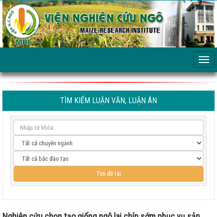
TÌM KIẾM LUẬN VĂN, LUẬN ÁN
Nghiên cứu chọn tạo giống ngô lai chín sớm phục vụ sản