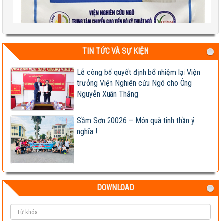
TIN TỨC VÀ SỰ KIỆN
Test 2
Lễ công bố quyết định bổ nhiệm lại Viện
04-08-2026 06:17:14 PM
trưởng Viện Nghiên cứu Ngô cho Ông
Nguyễn Xuân Thắng
Sầm Sơn 20026 – Món quà tinh thần ý
nghĩa !
DOWNLOAD