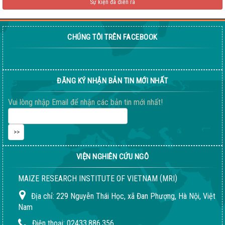
Sự kiện đã diễn ra
CHÚNG TÔI TRÊN FACEBOOK
Giống ngô ngọt 198
04-08-2026 06:14:37 PM
ĐĂNG KÝ NHẬN BẢN TIN MỚI NHẤT
Vui lòng nhập Email để nhận các bản tin mới nhất!
VIỆN NGHIÊN CỨU NGÔ
(
)
MAIZE RESEARCH INSTITUTE OF VIETNAM
MRI
Địa chỉ:
229 Nguyễn Thái Học, xã Đan Phượng, Hà Nội, Việt
Nam
Quy trình giống LVN152
Điện thoại:
02433.886.356