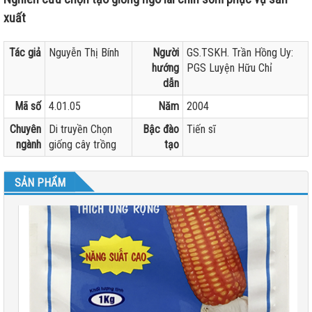
xuất
Tác giả
Nguyễn Thị Bính
Người
GS.TSKH. Trần Hồng Uy:
hướng
PGS Luyện Hữu Chỉ
dẫn
Mã số
4.01.05
Năm
2004
Chuyên
Di truyền Chọn
Bậc đào
Tiến sĩ
ngành
giống cây trồng
tạo
SẢN PHẨM