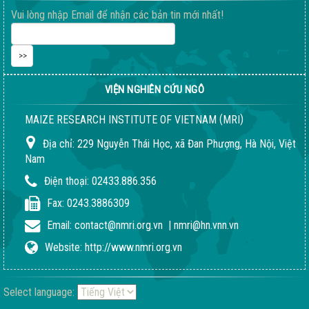
04-08-2026 06:15:38 PM
Vui lòng nhập Email để nhận các bản tin mới nhất!
VIỆN NGHIÊN CỨU NGÔ
(
)
MAIZE RESEARCH INSTITUTE OF VIETNAM
MRI
Địa chỉ:
229 Nguyễn Thái Học, xã Đan Phượng, Hà Nội, Việt
Nam
Điện thoại:
02433.886.356
Giống ngô ngọt 198
04-08-2026 06:14:37 PM
Fax:
0243.3886309
Email:
contact@nmri.org.vn
|
nmri@hn.vnn.vn
Website:
http://www.nmri.org.vn
Select language: