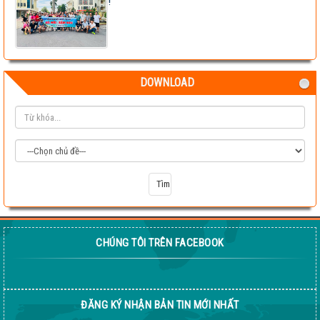
!
DOWNLOAD
CHÚNG TÔI TRÊN FACEBOOK
ĐĂNG KÝ NHẬN BẢN TIN MỚI NHẤT
Test