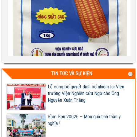
TIN TỨC VÀ SỰ KIỆN
Test 2
04-08-2026 06:17:14 PM
Lễ công bố quyết định bổ nhiệm lại Viện
trưởng Viện Nghiên cứu Ngô cho Ông
Nguyễn Xuân Thắng
Sầm Sơn 20026 – Món quà tinh thần ý
nghĩa !