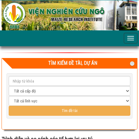
TÌM KIẾM ĐỀ TÀI, DỰ ÁN