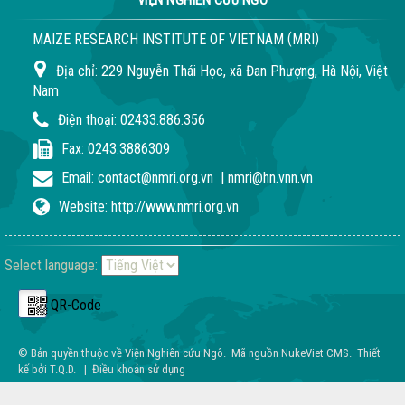
VIỆN NGHIÊN CỨU NGÔ
(
)
MAIZE RESEARCH INSTITUTE OF VIETNAM
MRI
Địa chỉ:
229 Nguyễn Thái Học, xã Đan Phượng, Hà Nội, Việt
Nam
Quy trình giống LVN152
Điện thoại:
02433.886.356
02-08-2018 04:24:51 PM
Fax:
0243.3886309
Email:
contact@nmri.org.vn
|
nmri@hn.vnn.vn
Website:
http://www.nmri.org.vn
Select language:
QR-Code
© Bản quyền thuộc về
Viện Nghiên cứu Ngô
.
Mã nguồn
NukeViet CMS
.
Thiết
kế bởi
T.Q.D
.
|
Điều khoản sử dụng