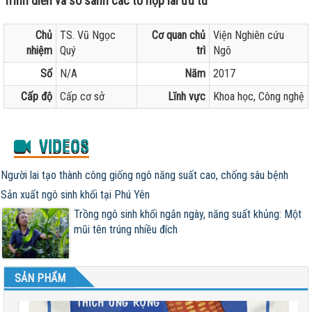
Trình diễn và so sánh các tổ hợp lai ưu tú
Chủ
TS. Vũ Ngọc
Cơ quan chủ
Viện Nghiên cứu
nhiệm
Quý
trì
Ngô
Số
N/A
Năm
2017
Cấp độ
Cấp cơ sở
Lĩnh vực
Khoa học, Công nghệ
VIDEOS
Người lai tạo thành công giống ngô năng suất cao, chống sâu bệnh
Sản xuất ngô sinh khối tại Phú Yên
Trồng ngô sinh khối ngắn ngày, năng suất khủng: Một
mũi tên trúng nhiều đích
SẢN PHẨM