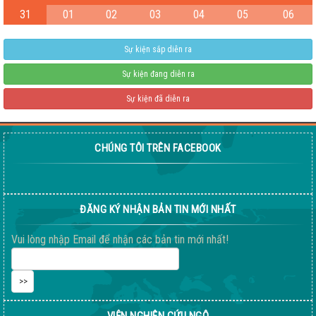
31
01
02
03
04
05
06
Sự kiện sắp diễn ra
Sự kiện đang diễn ra
Sự kiện đã diễn ra
CHÚNG TÔI TRÊN FACEBOOK
Giống ngô ngọt 198
04-08-2026 06:14:37 PM
ĐĂNG KÝ NHẬN BẢN TIN MỚI NHẤT
Vui lòng nhập Email để nhận các bản tin mới nhất!