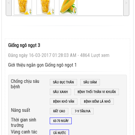
˂
˃
Giống ngô ngọt 3
Đăng ngày 16-03-2017 01:28:03 AM - 4864 Lượt xem
Giới thiệu ngắn gọn Giống ngô ngọt 1
Chống chịu sâu
SÂU ĐỤC THÂN
SÂU XÁM
bệnh
SÂU XANH
BỆNH THỐI THÂN VI KHUẨN
BỆNH KHÔ VẰN
BỆNH ĐỐM LÁ NHỎ
Năng suất
RẤT CAO
7-9 TẤN/HA
Thời gian sinh
65-70 NGÀY
trưởng
Vùng canh tác
CẢ NƯỚC