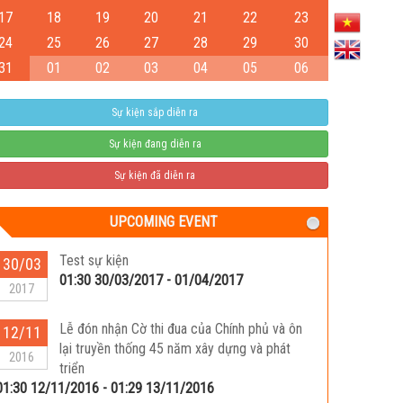
17
18
19
20
21
22
23
24
25
26
27
28
29
30
31
01
02
03
04
05
06
Sự kiện sắp diễn ra
Sự kiện đang diễn ra
Sự kiện đã diễn ra
UPCOMING EVENT
Test sự kiện
30/03
01:30 30/03/2017 - 01/04/2017
2017
Lễ đón nhận Cờ thi đua của Chính phủ và ôn
12/11
lại truyền thống 45 năm xây dựng và phát
2016
triển
01:30 12/11/2016 - 01:29 13/11/2016