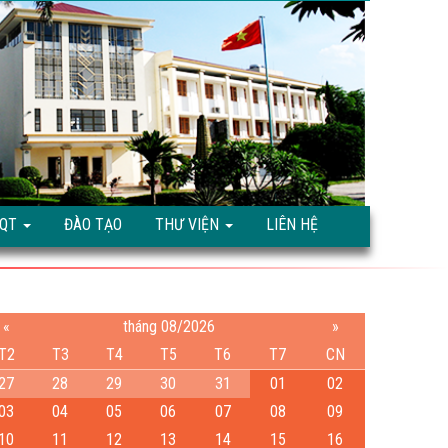
TQT
ĐÀO TẠO
THƯ VIỆN
LIÊN HỆ
«
tháng 08/2026
»
T2
T3
T4
T5
T6
T7
CN
27
28
29
30
31
01
02
03
04
05
06
07
08
09
10
11
12
13
14
15
16