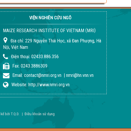
VIỆN NGHIÊN CỨU NGÔ
(
)
MAIZE RESEARCH INSTITUTE OF VIETNAM
MRI
Địa chỉ:
229 Nguyễn Thái Học, xã Đan Phượng, Hà
Nội, Việt Nam
Điện thoại:
02433.886.356
Fax:
0243.3886309
Email:
contact@nmri.org.vn
|
nmri@hn.vnn.vn
Website:
http://www.nmri.org.vn
 kế bởi
T.Q.D
.
|
Điều khoản sử dụng