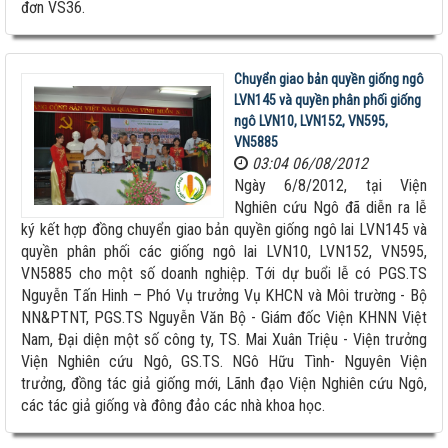
đơn VS36.
Chuyển giao bản quyền giống ngô
LVN145 và quyền phân phối giống
ngô LVN10, LVN152, VN595,
VN5885
03:04 06/08/2012
Ngày 6/8/2012, tại Viện
Nghiên cứu Ngô đã diễn ra lễ
ký kết hợp đồng chuyển giao bản quyền giống ngô lai LVN145 và
Giống ngô TM181: Lấy hạt rất tốt, lấy sinh khối
quyền phân phối các giống ngô lai LVN10, LVN152, VN595,
cũng hay!
VN5885 cho một số doanh nghiệp. Tới dự buổi lễ có PGS.TS
Khi nào chấm dứt chi hàng tỷ đô nhập khẩu ngô?
Nguyễn Tấn Hinh – Phó Vụ trưởng Vụ KHCN và Môi trường - Bộ
NN&PTNT, PGS.TS Nguyễn Văn Bộ - Giám đốc Viện KHNN Việt
Nam, Đại diện một số công ty, TS. Mai Xuân Triệu - Viện trưởng
HỘI THẢO KHOA HỌC “TỔNG KẾT CÔNG TÁC
Viện Nghiên cứu Ngô, GS.TS. NGô Hữu Tình- Nguyên Viện
NGHIÊN CỨU KHOA HỌC VÀ...
trưởng, đồng tác giả giống mới, Lãnh đạo Viện Nghiên cứu Ngô,
Giúp nông dân sản xuất ngô sinh khối theo tư duy
các tác giả giống và đông đảo các nhà khoa học.
thị trường