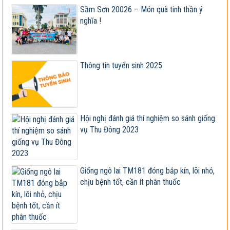
doanh các...
Sầm Sơn 20026 – Món quà tinh thần ý
nghĩa !
Lễ ký kết Biên bản ghi nhớ hợp tác nghiên cứu, phát
triển...
Viện khoa học trụ vững trong cơ chế thị trường -
Viện trưởng...
Thông tin tuyển sinh 2025
Tập đoàn Lộc Trời nhận chuyển giao, cung cấp
giống ngô lai...
Giống đã được công nhận lưu hành bị sản xuất, kinh
Hội nghị đánh giá thí nghiệm so sánh giống
doanh...
vụ Thu Đông 2023
Xây dựng và hoàn thiện quy trình canh tác ngô sinh
khối tuần...
Hội nghị cán bộ, viên chức và người lao động 2023
Giống ngô lai TM181 đóng bắp kín, lõi nhỏ,
chịu bệnh tốt, cần ít phân thuốc
Vietseed độc quyền hợp tác phát triển giống ngô lai
VS201
Giống ngô TM181: Lấy hạt rất tốt, lấy sinh khối
cũng hay!