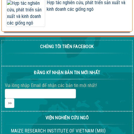
Hợp tác nghiên cứu, phát triển sản xuất và
kinh doanh các giống ngô
Khi nào chấm dứt chi hàng tỷ đô nhập khẩu ngô?
HỘI THẢO KHOA HỌC “TỔNG KẾT CÔNG TÁC
NGHIÊN CỨU KHOA HỌC VÀ...
Giúp nông dân sản xuất ngô sinh khối theo tư duy
CHÚNG TÔI TRÊN FACEBOOK
thị trường
Thông báo tuyển dụng 2022
ĐĂNG KÝ NHẬN BẢN TIN MỚI NHẤT
Sầm Sơn 20026 – Món quà tinh thần ý nghĩa !
Vui lòng nhập Email để nhận các bản tin mới nhất!
VIỆN NGHIÊN CỨU NGÔ
(
)
MAIZE RESEARCH INSTITUTE OF VIETNAM
MRI