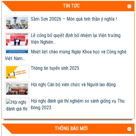
Thông báo tuyển dụng 2022
TIN TỨC
Sầm Sơn 20026 – Món quà tinh thần ý nghĩa !
Lễ công bố quyết định bổ nhiệm lại Viện trưởng
Viện Nghiên...
Nhiệt liệt chào mừng Ngày Khoa học và Công nghệ
Việt Nam...
Thông tin tuyển sinh 2025
Hội nghị Cán bộ viên chức và Người lao động
Hội nghị đánh giá thí nghiệm so sánh giống vụ Thu
Đông 2023
Giống ngô lai TM181 đóng bắp kín, lõi nhỏ, chịu
bệnh tốt,...
THÔNG BÁO MỚI
Hợp tác nghiên cứu, phát triển sản xuất và kinh