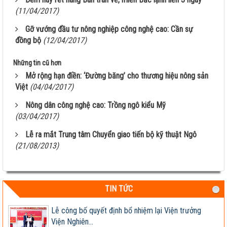
(11/04/2017)
Gỡ vướng đầu tư nông nghiệp công nghệ cao: Cần sự
đồng bộ
(12/04/2017)
Giống ngô TM181: Lấy hạt rất tốt, lấy sinh khối
cũng hay!
Những tin cũ hơn
Khi nào chấm dứt chi hàng tỷ đô nhập khẩu ngô?
Mở rộng hạn điền: ‘Đường băng’ cho thương hiệu nông sản
Việt
(04/04/2017)
HỘI THẢO KHOA HỌC “TỔNG KẾT CÔNG TÁC
Nông dân công nghệ cao: Trồng ngô kiểu Mỹ
NGHIÊN CỨU KHOA HỌC VÀ...
(03/04/2017)
Giúp nông dân sản xuất ngô sinh khối theo tư duy
Lễ ra mắt Trung tâm Chuyển giao tiến bộ kỹ thuật Ngô
thị trường
(21/08/2013)
Thông báo tuyển dụng 2022
Sầm Sơn 20026 – Món quà tinh thần ý nghĩa !
TIN TỨC
Lễ công bố quyết định bổ nhiệm lại Viện trưởng
Viện Nghiên...