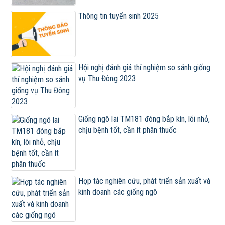
Tập đoàn Lộc Trời nhận chuyển giao, cung cấp
giống ngô lai...
Thông tin tuyển sinh 2025
Giống đã được công nhận lưu hành bị sản xuất, kinh
doanh...
Xây dựng và hoàn thiện quy trình canh tác ngô sinh
Hội nghị đánh giá thí nghiệm so sánh giống
khối tuần...
vụ Thu Đông 2023
Hội nghị cán bộ, viên chức và người lao động 2023
Vietseed độc quyền hợp tác phát triển giống ngô lai
Giống ngô lai TM181 đóng bắp kín, lõi nhỏ,
VS201
chịu bệnh tốt, cần ít phân thuốc
Giống ngô TM181: Lấy hạt rất tốt, lấy sinh khối
cũng hay!
Khi nào chấm dứt chi hàng tỷ đô nhập khẩu ngô?
Hợp tác nghiên cứu, phát triển sản xuất và
kinh doanh các giống ngô
HỘI THẢO KHOA HỌC “TỔNG KẾT CÔNG TÁC
NGHIÊN CỨU KHOA HỌC VÀ...
Giúp nông dân sản xuất ngô sinh khối theo tư duy