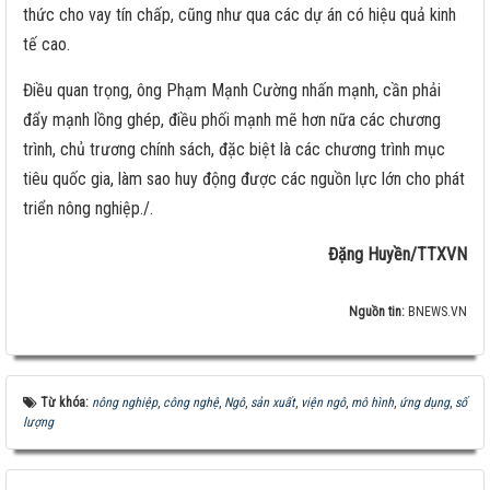
thức cho vay tín chấp, cũng như qua các dự án có hiệu quả kinh
tế cao.
Điều quan trọng, ông Phạm Mạnh Cường nhấn mạnh, cần phải
đẩy mạnh lồng ghép, điều phối mạnh mẽ hơn nữa các chương
trình, chủ trương chính sách, đặc biệt là các chương trình mục
tiêu quốc gia, làm sao huy động được các nguồn lực lớn cho phát
triển nông nghiệp./.
Đặng Huyền/TTXVN
Nguồn tin:
BNEWS.VN
Từ khóa:
nông nghiệp
,
công nghệ
,
Ngô
,
sản xuất
,
viện ngô
,
mô hình
,
ứng dụng
,
số
lượng