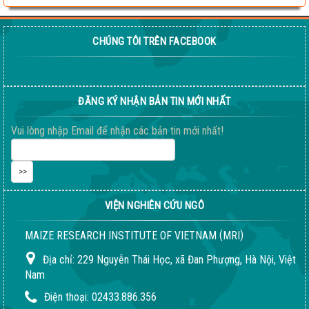
thị trường
Thông báo tuyển dụng 2022
CHÚNG TÔI TRÊN FACEBOOK
Sầm Sơn 20026 – Món quà tinh thần ý nghĩa !
ĐĂNG KÝ NHẬN BẢN TIN MỚI NHẤT
Vui lòng nhập Email để nhận các bản tin mới nhất!
VIỆN NGHIÊN CỨU NGÔ
(
)
MAIZE RESEARCH INSTITUTE OF VIETNAM
MRI
Địa chỉ:
229 Nguyễn Thái Học, xã Đan Phượng, Hà Nội, Việt
Nam
Điện thoại:
02433.886.356