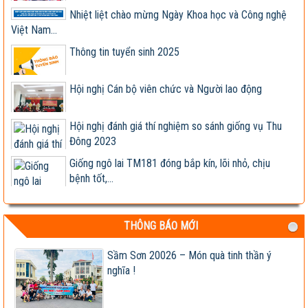
Nhiệt liệt chào mừng Ngày Khoa học và Công nghệ
Việt Nam...
Thông tin tuyển sinh 2025
Hội nghị Cán bộ viên chức và Người lao động
Hội nghị đánh giá thí nghiệm so sánh giống vụ Thu
Đông 2023
Giống ngô lai TM181 đóng bắp kín, lõi nhỏ, chịu
bệnh tốt,...
Hợp tác nghiên cứu, phát triển sản xuất và kinh
doanh các...
THÔNG BÁO MỚI
Lễ ký kết Biên bản ghi nhớ hợp tác nghiên cứu, phát
triển...
Sầm Sơn 20026 – Món quà tinh thần ý
nghĩa !
Viện khoa học trụ vững trong cơ chế thị trường -
Viện trưởng...