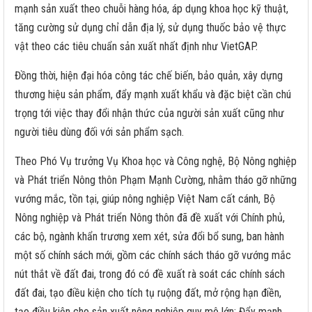
mạnh sản xuất theo chuỗi hàng hóa, áp dụng khoa học kỹ thuật,
tăng cường sử dụng chỉ dẫn địa lý, sử dụng thuốc bảo vệ thực
vật theo các tiêu chuẩn sản xuất nhất định như VietGAP.
Đồng thời, hiện đại hóa công tác chế biến, bảo quản, xây dựng
thương hiệu sản phẩm, đẩy mạnh xuất khẩu và đặc biệt cần chú
trọng tới việc thay đổi nhận thức của người sản xuất cũng như
người tiêu dùng đối với sản phẩm sạch.
Theo Phó Vụ trưởng Vụ Khoa học và Công nghệ, Bộ Nông nghiệp
và Phát triển Nông thôn Phạm Mạnh Cường, nhằm tháo gỡ những
vướng mắc, tồn tại, giúp nông nghiệp Việt Nam cất cánh, Bộ
Nông nghiệp và Phát triển Nông thôn đã đề xuất với Chính phủ,
các bộ, ngành khẩn trương xem xét, sửa đổi bổ sung, ban hành
một số chính sách mới, gồm các chính sách tháo gỡ vướng mắc
nút thắt về đất đai, trong đó có đề xuất rà soát các chính sách
đất đai, tạo điều kiện cho tích tụ ruộng đất, mở rộng hạn điền,
tạo điều kiện cho sản xuất nông nghiệp quy mô lớn; Đẩy mạnh