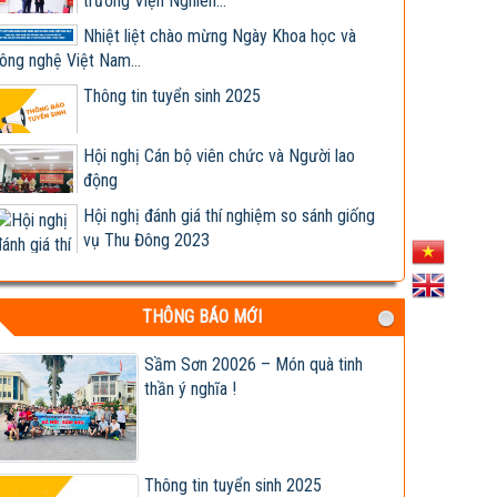
trưởng Viện Nghiên...
Nhiệt liệt chào mừng Ngày Khoa học và
ông nghệ Việt Nam...
Thông tin tuyển sinh 2025
Hội nghị Cán bộ viên chức và Người lao
động
Hội nghị đánh giá thí nghiệm so sánh giống
vụ Thu Đông 2023
Giống ngô lai TM181 đóng bắp kín, lõi nhỏ,
chịu bệnh tốt,...
THÔNG BÁO MỚI
Hợp tác nghiên cứu, phát triển sản xuất và
kinh doanh các...
Sầm Sơn 20026 – Món quà tinh
thần ý nghĩa !
Lễ ký kết Biên bản ghi nhớ hợp tác nghiên
cứu, phát triển...
Viện khoa học trụ vững trong cơ chế thị
trường - Viện trưởng...
Thông tin tuyển sinh 2025