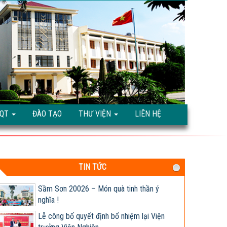
Giống ngô TM181: Lấy hạt rất tốt, lấy sinh
khối cũng hay!
Khi nào chấm dứt chi hàng tỷ đô nhập khẩu
ngô?
HỘI THẢO KHOA HỌC “TỔNG KẾT CÔNG
TQT
ĐÀO TẠO
THƯ VIỆN
LIÊN HỆ
TÁC NGHIÊN CỨU KHOA HỌC VÀ...
Giúp nông dân sản xuất ngô sinh khối theo
tư duy thị trường
Thông báo tuyển dụng 2022
TIN TỨC
Sầm Sơn 20026 – Món quà tinh thần ý
nghĩa !
Lễ công bố quyết định bổ nhiệm lại Viện