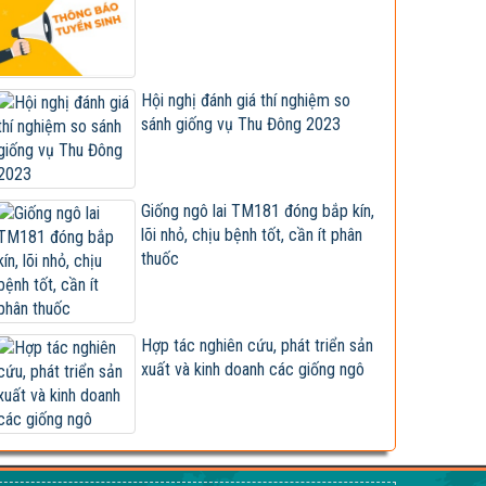
Tập đoàn Lộc Trời nhận chuyển giao, cung
cấp giống ngô lai...
Giống đã được công nhận lưu hành bị sản
Hội nghị đánh giá thí nghiệm so
xuất, kinh doanh...
sánh giống vụ Thu Đông 2023
Xây dựng và hoàn thiện quy trình canh tác
ngô sinh khối tuần...
Hội nghị cán bộ, viên chức và người lao
Giống ngô lai TM181 đóng bắp kín,
động 2023
lõi nhỏ, chịu bệnh tốt, cần ít phân
Vietseed độc quyền hợp tác phát triển
thuốc
giống ngô lai VS201
Giống ngô TM181: Lấy hạt rất tốt, lấy sinh
khối cũng hay!
Hợp tác nghiên cứu, phát triển sản
xuất và kinh doanh các giống ngô
Khi nào chấm dứt chi hàng tỷ đô nhập khẩu
ngô?
HỘI THẢO KHOA HỌC “TỔNG KẾT CÔNG
TÁC NGHIÊN CỨU KHOA HỌC VÀ...