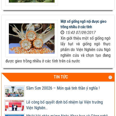
Giống ngô TM181: Lấy hạt rất tốt, lấy sinh khối
Một số giống ngô nội được gieo
cũng hay!
trồng nhiều ở các tỉnh
Khi nào chấm dứt chi hàng tỷ đô nhập khẩu ngô?
15:43 07/09/2017
Xin giới thiệu một số giống ngô
lấy hạt và giống ngô thực
HỘI THẢO KHOA HỌC “TỔNG KẾT CÔNG TÁC
phẩm do Viện Nghiên cứu Ngô
NGHIÊN CỨU KHOA HỌC VÀ...
nghiên cứu và chọn tạo đang
Giúp nông dân sản xuất ngô sinh khối theo tư duy
được gieo trồng nhiều ở các tỉnh trên cả nước
thị trường
Thông báo tuyển dụng 2022
TIN TỨC
Sầm Sơn 20026 – Món quà tinh thần ý nghĩa !
Lễ công bố quyết định bổ nhiệm lại Viện trưởng
Viện Nghiên...