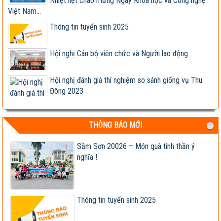
Nhiệt liệt chào mừng Ngày Khoa học và Công nghệ
Việt Nam...
Thông tin tuyển sinh 2025
Hội nghị Cán bộ viên chức và Người lao động
Hội nghị đánh giá thí nghiệm so sánh giống vụ Thu
Đông 2023
Giống ngô lai TM181 đóng bắp kín, lõi nhỏ, chịu
bệnh tốt,...
THÔNG BÁO MỚI
Hợp tác nghiên cứu, phát triển sản xuất và kinh
doanh các...
Sầm Sơn 20026 – Món quà tinh thần ý
nghĩa !
Lễ ký kết Biên bản ghi nhớ hợp tác nghiên cứu, phát
triển...
Viện khoa học trụ vững trong cơ chế thị trường -
Viện trưởng...
Thông tin tuyển sinh 2025
Tập đoàn Lộc Trời nhận chuyển giao, cung cấp