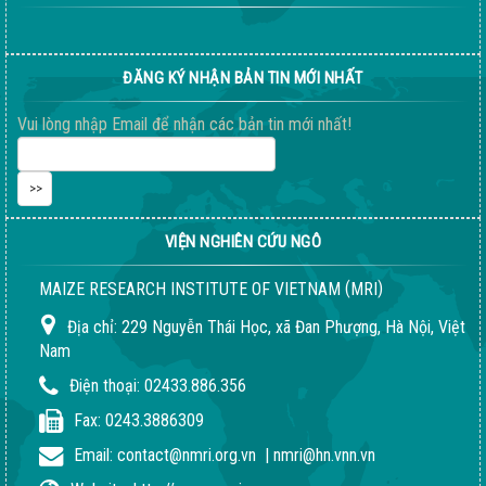
Thông báo tuyển dụng 2022
ĐĂNG KÝ NHẬN BẢN TIN MỚI NHẤT
Sầm Sơn 20026 – Món quà tinh thần ý nghĩa !
Vui lòng nhập Email để nhận các bản tin mới nhất!
VIỆN NGHIÊN CỨU NGÔ
(
)
MAIZE RESEARCH INSTITUTE OF VIETNAM
MRI
Địa chỉ:
229 Nguyễn Thái Học, xã Đan Phượng, Hà Nội, Việt
Nam
Điện thoại:
02433.886.356
Fax:
0243.3886309
Email:
contact@nmri.org.vn
|
nmri@hn.vnn.vn