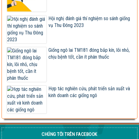
giống ngô lai...
Giống đã được công nhận lưu hành bị sản xuất, kinh
Hội nghị đánh giá thí nghiệm so sánh giống
doanh...
vụ Thu Đông 2023
Xây dựng và hoàn thiện quy trình canh tác ngô sinh
khối tuần...
Hội nghị cán bộ, viên chức và người lao động 2023
Giống ngô lai TM181 đóng bắp kín, lõi nhỏ,
chịu bệnh tốt, cần ít phân thuốc
Vietseed độc quyền hợp tác phát triển giống ngô lai
VS201
Giống ngô TM181: Lấy hạt rất tốt, lấy sinh khối
cũng hay!
Hợp tác nghiên cứu, phát triển sản xuất và
kinh doanh các giống ngô
Khi nào chấm dứt chi hàng tỷ đô nhập khẩu ngô?
HỘI THẢO KHOA HỌC “TỔNG KẾT CÔNG TÁC
NGHIÊN CỨU KHOA HỌC VÀ...
Giúp nông dân sản xuất ngô sinh khối theo tư duy
CHÚNG TÔI TRÊN FACEBOOK
thị trường